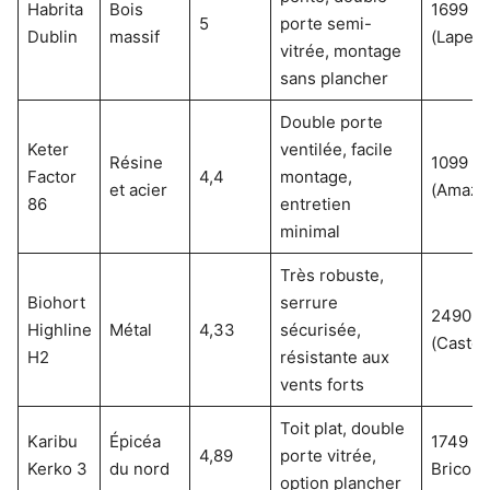
Habrita
Bois
1699 €
5
porte semi-
Dublin
massif
(Lapeyr
vitrée, montage
sans plancher
Double porte
Keter
ventilée, facile
Résine
1099 €
Factor
4,4
montage,
et acier
(Amazo
86
entretien
minimal
Très robuste,
Biohort
serrure
2490 €
Highline
Métal
4,33
sécurisée,
(Casto
H2
résistante aux
vents forts
Toit plat, double
Karibu
Épicéa
1749 € 
4,89
porte vitrée,
Kerko 3
du nord
Bricola
option plancher