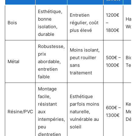
Esthétique,
Entretien
1200€
bonne
Habri
Bois
régulier, coût
–
isolation,
Woo
plus élevé
1800€
durable
Robustesse,
Moins isolant,
prix
peut rouiller
500€ –
Bioh
Métal
abordable,
sans
1000€
Teck
entretien
traitement
faible
Montage
facile,
Esthétique
résistant
parfois moins
Kete
600€ –
Résine/PVC
aux
naturelle,
Merl
1300€
intempéries,
vulnérable au
Dépô
peu
soleil
d’entretien