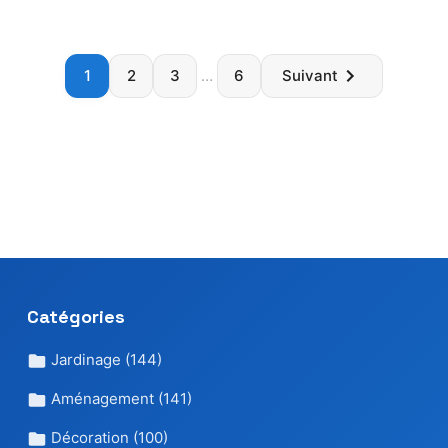
Paginatio
1
2
3
…
6
Suivant
des
publicatio
Catégories
Jardinage
(144)
Aménagement
(141)
Décoration
(100)