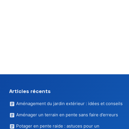
Articles récents
Aménagement du jardin extérieur : idées et conseils
Aménager un terrain en pente sans faire d’erreurs
Potager en pente raide : astuces pour un