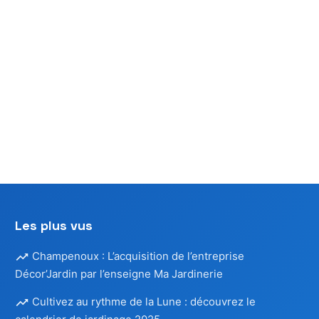
n
ns
Les plus vus
Champenoux : L’acquisition de l’entreprise
Décor’Jardin par l’enseigne Ma Jardinerie
Cultivez au rythme de la Lune : découvrez le