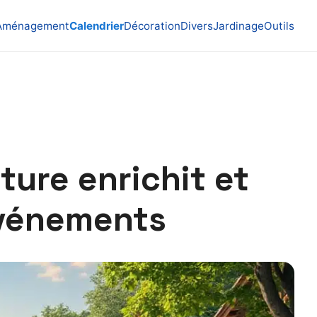
Aménagement
Calendrier
Décoration
Divers
Jardinage
Outils
ture enrichit et
événements