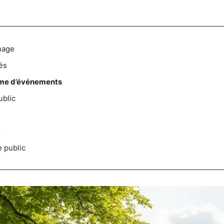
nage
és
me d’événements
ublic
s
e public