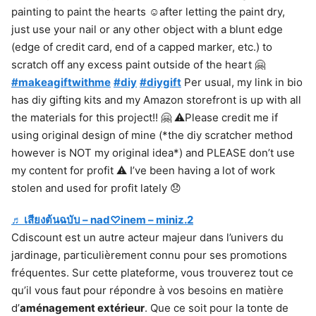
painting to paint the hearts ☺️after letting the paint dry,
just use your nail or any other object with a blunt edge
(edge of credit card, end of a capped marker, etc.) to
scratch off any excess paint outside of the heart 🤗
#makeagiftwithme
#diy
#diygift
Per usual, my link in bio
has diy gifting kits and my Amazon storefront is up with all
the materials for this project!! 🤗 ⚠️Please credit me if
using original design of mine (*the diy scratcher method
however is NOT my original idea*) and PLEASE don’t use
my content for profit ⚠️ I’ve been having a lot of work
stolen and used for profit lately 😞
♬ เสียงต้นฉบับ – nad♡inem – miniz.2
Cdiscount est un autre acteur majeur dans l’univers du
jardinage, particulièrement connu pour ses promotions
fréquentes. Sur cette plateforme, vous trouverez tout ce
qu’il vous faut pour répondre à vos besoins en matière
d’
aménagement extérieur
. Que ce soit pour la tonte de