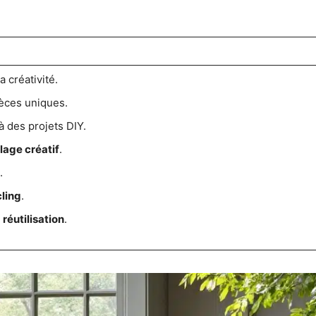
 créativité.
ièces uniques.
 des projets DIY.
lage créatif
.
.
ling
.
e
réutilisation
.