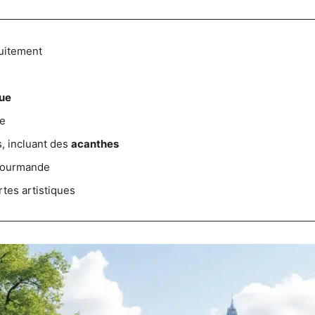
uitement
ue
e
, incluant des
acanthes
gourmande
tes artistiques