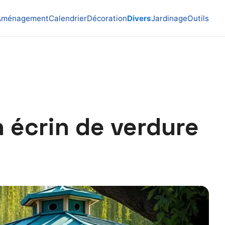
Aménagement
Calendrier
Décoration
Divers
Jardinage
Outils
n écrin de verdure