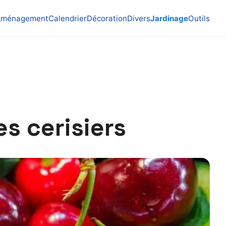
Aménagement
Calendrier
Décoration
Divers
Jardinage
Outils
es cerisiers