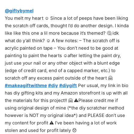
@giftybymel
You melt my heart ☺️ Since a lot of peeps have been liking
the scratch off cards, thought I’d do another design. I kinda
like like this one a lil more because it’s themed? 🤔 idk
what do y’all think? ☺️ A few notes: – The scratch off is
acrylic painted on tape – You don’t need to be good at
painting to paint the hearts ☺️after letting the paint dry,
just use your nail or any other object with a blunt edge
(edge of credit card, end of a capped marker, etc.) to
scratch off any excess paint outside of the heart 🤗
#makeagiftwithme
#diy
#diygift
Per usual, my link in bio
has diy gifting kits and my Amazon storefront is up with all
the materials for this project!! 🤗 ⚠️Please credit me if
using original design of mine (*the diy scratcher method
however is NOT my original idea*) and PLEASE don’t use
my content for profit ⚠️ I’ve been having a lot of work
stolen and used for profit lately 😞