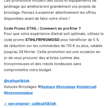
Ces promotions incluent des outils et équipements de
jardinage qui amélioreront grandement vos projets de
bricolage. Pensez à examiner attentivement les offres
disponibles avant de faire votre choix !
Code Promo STIHL : Comment en profiter ?
Pour que votre expérience d’achat soit optimale, utilisez le
code promo
STIHLFRPROMOSD
pour bénéficier de 5 %
de réduction sur les commandes de 110 € ou plus, valable
jusqu’au 28 février. Cette promotion est une occasion en
or de vous procurer des articles comme des
tronçonneuses et des robots tondeuses sans
compromettre votre budget.
@calisurtiktok
Astuces Bricolages ⚒️
#astuce
#bricolage
#mistercali
#bravomonsieur
♬ son original – 𝕔𝕒𝕝𝕚𝕤𝕦𝕣𝕥𝕚𝕜𝕥𝕠𝕜