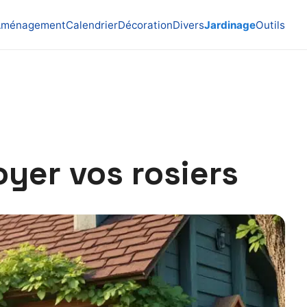
Aménagement
Calendrier
Décoration
Divers
Jardinage
Outils
oyer vos rosiers