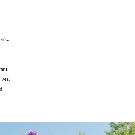
.
anc.
yant.
ives.
é.