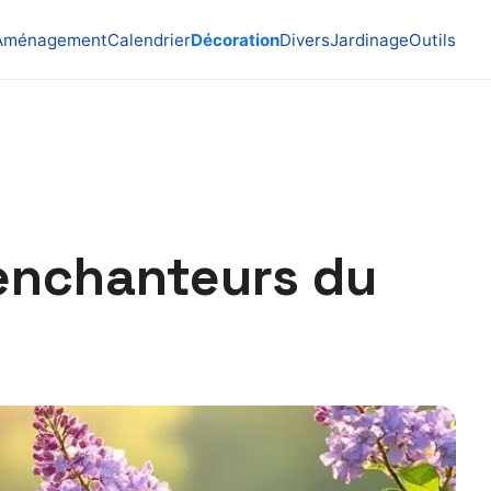
Aménagement
Calendrier
Décoration
Divers
Jardinage
Outils
 enchanteurs du